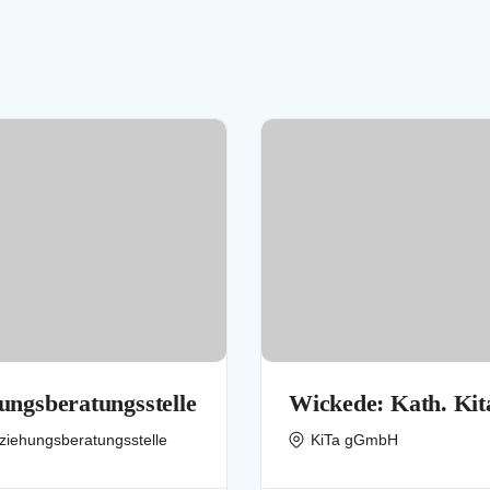
ungsberatungsstelle
Wickede: Kath. Kit
(Kindertageseinrich
ziehungsberatungsstelle
KiTa gGmbH
Vom Göttl. Wort