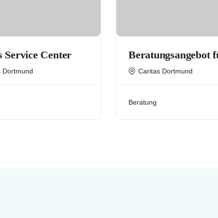
s Service Center
Beratungsangebot f
Angehörige von
s Dortmund
Caritas Dortmund
Suchtkranken
Beratung