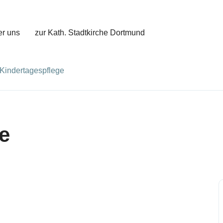
r uns
zur Kath. Stadtkirche Dortmund
Kindertagespflege
e