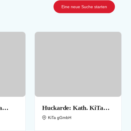
Eine neue Suche starten
a
Huckarde: Kath. KiTa
tung)
(Kindertageseinrichtung)
KiTa gGmbH
St. Urbanus