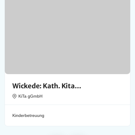
Wickede: Kath. Kita
(Kindertageseinrichtung) Vom
KiTa gGmbH
Göttl. Wort
Kinderbetreuung