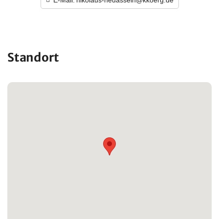
E-Mail:
nikolaus-neuasseln@kkoerg.de
Standort