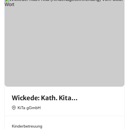
Wickede: Kath. Kita
(Kindertageseinrichtung) Vom
KiTa gGmbH
Göttl. Wort
Kinderbetreuung