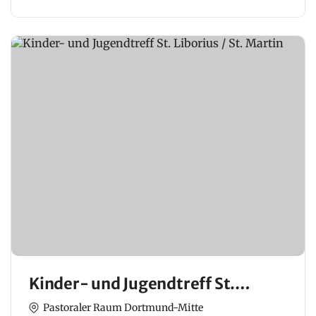
Kinder- und Jugendtreff St.
Liborius / St. Martin
Pastoraler Raum Dortmund-Mitte