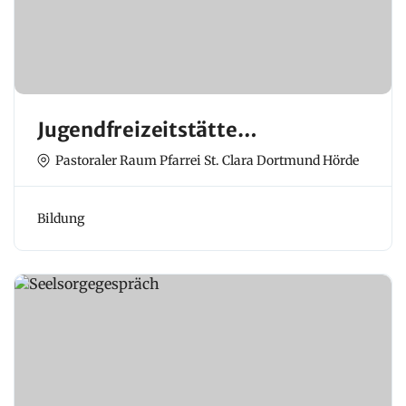
Jugendfreizeitstätte
Wellinghofen und Jugendtreff
Pastoraler Raum Pfarrei St. Clara Dortmund Hörde
Herz Jesu Hörde
Bildung