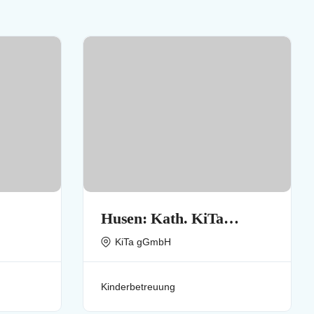
Husen: Kath. KiTa
.
(Kindertageseinrichtung)
KiTa gGmbH
St. Petrus-Canisius
Kinderbetreuung