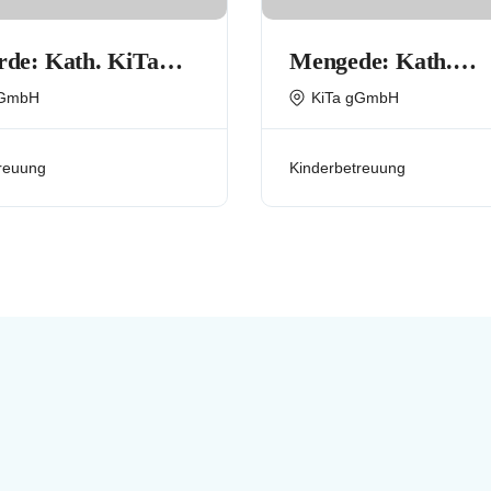
de: Kath. KiTa
Mengede: Kath.
rtageseinrichtung)
Familienzentrum St
gGmbH
KiTa gGmbH
banus
Remigius
reuung
Kinderbetreuung