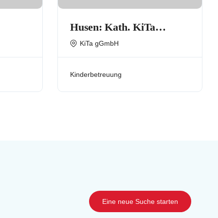
Husen: Kath. KiTa
.
(Kindertageseinrichtung)
KiTa gGmbH
St. Petrus-Canisius
Kinderbetreuung
Eine neue Suche starten