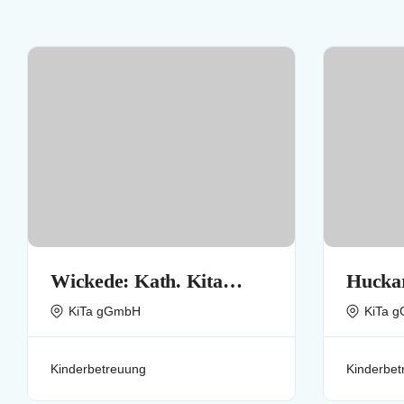
Wickede: Kath. Kita
Huckar
(Kindertageseinrichtung)
(Kinde
KiTa gGmbH
KiTa 
Vom Göttl. Wort
St. Ur
Kinderbetreuung
Kinderbet