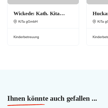
Wickede: Kath. Kita
Huckar
(Kindertageseinrichtung)
(Kinde
KiTa gGmbH
KiTa 
Vom Göttl. Wort
St. Ur
Kinderbetreuung
Kinderbet
Ihnen könnte auch gefallen ...