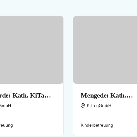
de: Kath. KiTa
Mengede: Kath.
rtageseinrichtung)
Familienzentrum St
gGmbH
KiTa gGmbH
banus
Remigius
reuung
Kinderbetreuung