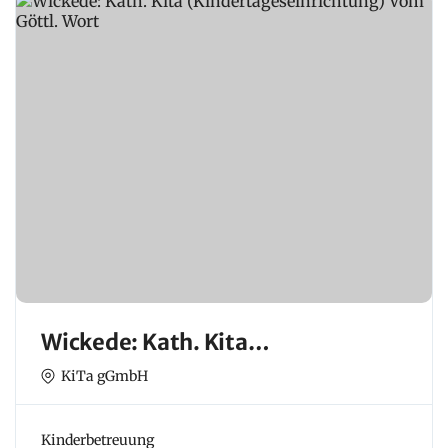
Wickede: Kath. Kita
(Kindertageseinrichtung) Vom
KiTa gGmbH
Göttl. Wort
Kinderbetreuung