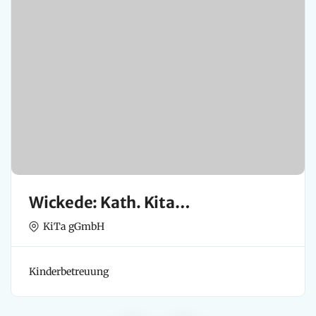
Wickede: Kath. Kita
(Kindertageseinrichtung) Vom
KiTa gGmbH
Göttl. Wort
Kinderbetreuung