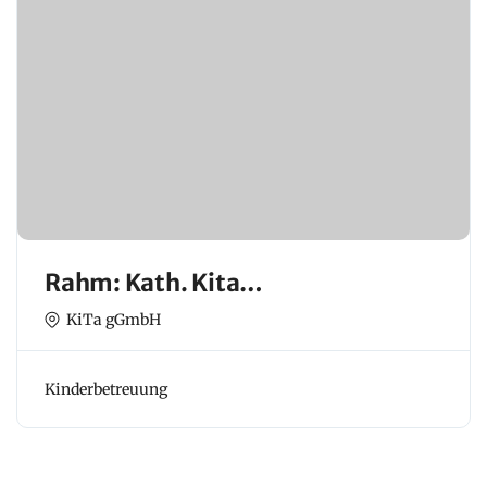
Rahm: Kath. Kita
(Kindertageseinrichtung) Heilig
KiTa gGmbH
Kreuz
Kinderbetreuung